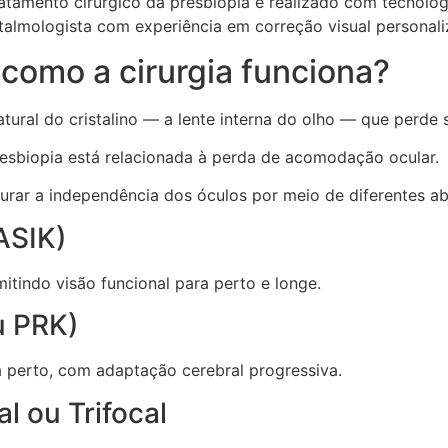
tratamento cirúrgico da presbiopia é realizado com tecno
ftalmologista com experiência em correção visual personali
 como a cirurgia funciona?
tural do cristalino — a lente interna do olho — que perde
resbiopia está relacionada à perda de acomodação ocular.
urar a independência dos óculos por meio de diferentes a
ASIK)
itindo visão funcional para perto e longe.
u PRK)
a perto, com adaptação cerebral progressiva.
al ou Trifocal