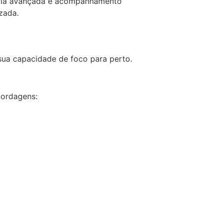
logia avançada e acompanhamento
zada.
 sua capacidade de foco para perto.
bordagens: