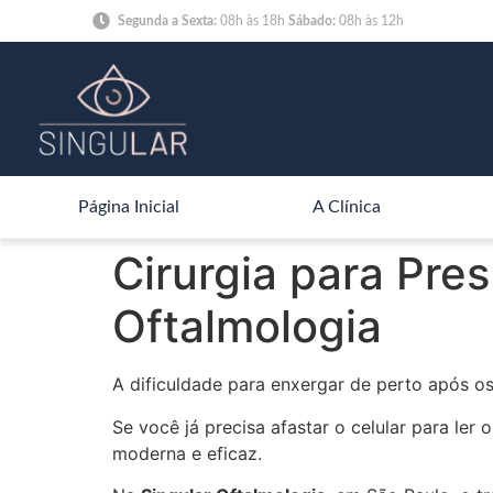
Segunda a Sexta:
08h às 18h
Sábado:
08h às 12h
Página Inicial
A Clínica
Cirurgia para Pre
Oftalmologia
A dificuldade para enxergar de perto após 
Se você já precisa afastar o celular para ler
moderna e eficaz.