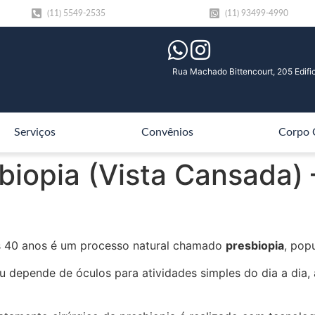
(11) 5549-2535
(11) 93499-4990
Rua Machado Bittencourt, 205 Edific
Serviços
Convênios
Corpo 
sbiopia (Vista Cansada)
os 40 anos é um processo natural chamado
presbiopia
, pop
 ou depende de óculos para atividades simples do dia a dia,